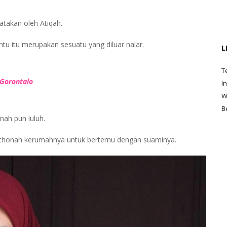
takan oleh Atiqah.
ntu itu merupakan sesuatu yang diluar nalar.
L
T
 Gorontalo
I
W
B
nah pun luluh.
thonah kerumahnya untuk bertemu dengan suaminya.