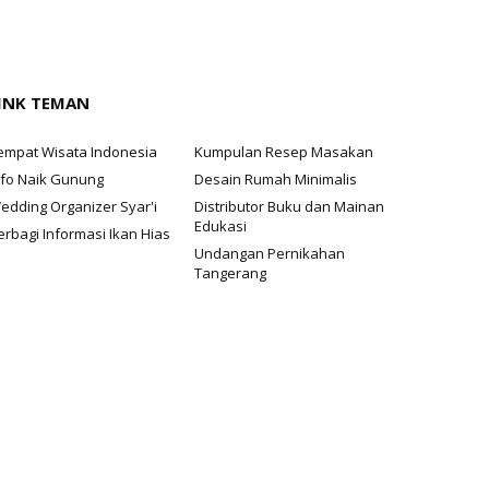
INK TEMAN
empat Wisata Indonesia
Kumpulan Resep Masakan
nfo Naik Gunung
Desain Rumah Minimalis
edding Organizer Syar'i
Distributor Buku dan Mainan
Edukasi
erbagi Informasi Ikan Hias
Undangan Pernikahan
Tangerang