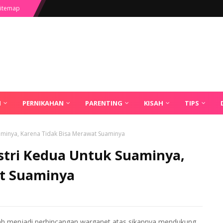
Sitemap
H
PERNIKAHAN
PARENTING
KISAH
TIPS
uaminya, Karena Tidak Bisa Merawat Suaminya
Istri Kedua Untuk Suaminya,
at Suaminya
qah menjadi perbincangan warganet atas sikapnya mendukung