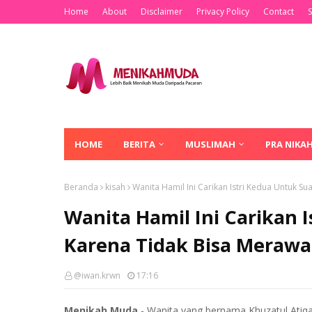
Home
About
Disclaimer
Privacy Policy
Contact
HOME
BERITA
MUSLIMAH
PRA NIKA
Beranda
kisah
Wanita Hamil Ini Carikan Istri Kedua Untuk S
Wanita Hamil Ini Carikan 
Karena Tidak Bisa Meraw
@iwan.krwn
17:16
Menikah Muda
- Wanita yang bernama Khuzatul Ati