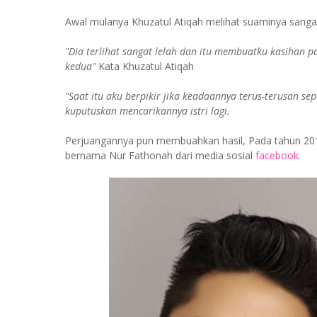
Awal mulanya Khuzatul Atiqah melihat suaminya sangat 
"Dia terlihat sangat lelah dan itu membuatku kasihan 
kedua"
Kata Khuzatul Atiqah
"Saat itu aku berpikir jika keadaannya terus-terusan se
kuputuskan mencarikannya istri lagi.
Perjuangannya pun membuahkan hasil, Pada tahun 201
bernama Nur Fathonah dari media sosial
facebook
.