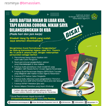
resminya
@bimasislam
.